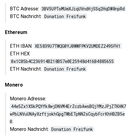
BTC Adresse:
3BV5UPToMUmXJiqUVndHjSSq2HqDW8npRd
BTC Nachricht:
Donation Freifunk
Ethereum
ETH IBAN:
XE5839U7TWQG0YJ0WWFPKV2UMDEZ249SFH1
ETH HEX:
0x1C05b4C236914B218B57e0E25948d416B4885655
ETH Nachricht:
Donation Freifunk
Monero
Monero Adresse:
44e5Zx1XSkPQYfk8wjDNVM4ErZczbAwsBQjYMzJPjZTKHN7
wPbLNVuUNAyXzftjokhGpgTWbETpNNZsCqybFcrKhHBZB5e
R
Monero Nachricht:
Donation Freifunk